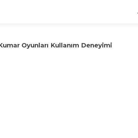
 Kumar Oyunları Kullanım Deneyimi