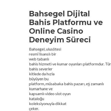
Bahsegel Dijital
Bahis Platformu ve
Online Casino
Deneyim Süreci
Bahsegel, ulusötesi
resmî lisanslı bir
web tabanlı
bahis hizmeti ve kumar oyunları platformdur. Tür
bahis severler
kitlede da hızla
büyüyen bu
platform, müsabaka bahis pazarı, eş zamanlı
kumarhane ve
kapsamlı video slot oyun
kataloğu
koleksiyonuyla dikkat
çeker.