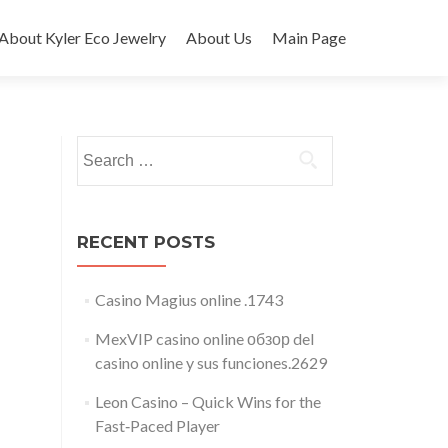
About Kyler Eco Jewelry
About Us
Main Page
Search for:
RECENT POSTS
Casino Magius online .1743
MexVIP casino online обзор del
casino online y sus funciones.2629
Leon Casino – Quick Wins for the
Fast‑Paced Player