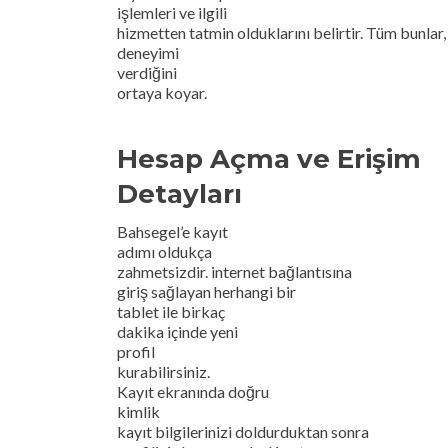
işlemleri ve ilgili
hizmetten tatmin olduklarını belirtir. Tüm bunlar,
deneyimi
verdiğini
ortaya koyar.
Hesap Açma ve Erişim
Detayları
Bahsegel’e kayıt
adımı oldukça
zahmetsizdir. internet bağlantısına
giriş sağlayan herhangi bir
tablet ile birkaç
dakika içinde yeni
profil
kurabilirsiniz.
Kayıt ekranında doğru
kimlik
kayıt bilgilerinizi doldurduktan sonra