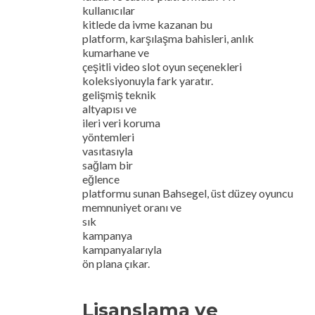
kullanıcılar
kitlede da ivme kazanan bu
platform, karşılaşma bahisleri, anlık
kumarhane ve
çeşitli video slot oyun seçenekleri
koleksiyonuyla fark yaratır.
gelişmiş teknik
altyapısı ve
ileri veri koruma
yöntemleri
vasıtasıyla
sağlam bir
eğlence
platformu sunan Bahsegel, üst düzey oyuncu
memnuniyet oranı ve
sık
kampanya
kampanyalarıyla
ön plana çıkar.
Lisanslama ve