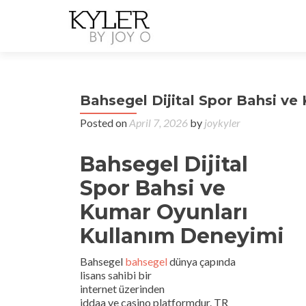
Bahsegel Dijital Spor Bahsi ve
Posted on
April 7, 2026
by
joykyler
Bahsegel Dijital
Spor Bahsi ve
Kumar Oyunları
Kullanım Deneyimi
Bahsegel
bahsegel
dünya çapında
lisans sahibi bir
internet üzerinden
iddaa ve casino platformdur. TR