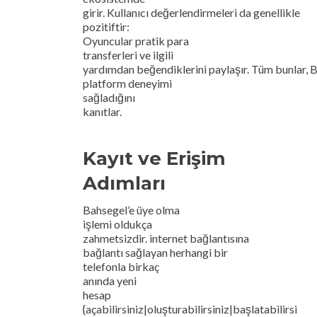
girir. Kullanıcı değerlendirmeleri da genellikle
pozitiftir:
Oyuncular pratik para
transferleri ve ilgili
yardımdan beğendiklerini paylaşır. Tüm bunlar, Ba
platform deneyimi
sağladığını
kanıtlar.
Kayıt ve Erişim
Adımları
Bahsegel’e üye olma
işlemi oldukça
zahmetsizdir. internet bağlantısına
bağlantı sağlayan herhangi bir
telefonla birkaç
anında yeni
hesap
{açabilirsiniz|oluşturabilirsiniz|başlatabilirsi