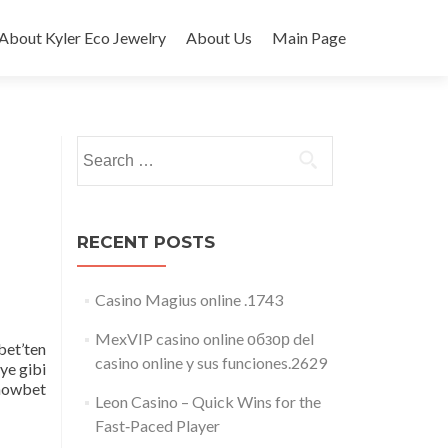
About Kyler Eco Jewelry
About Us
Main Page
Search for:
RECENT POSTS
Casino Magius online .1743
MexVIP casino online обзор del
bet’ten
casino online y sus funciones.2629
ye gibi
showbet
Leon Casino – Quick Wins for the
Fast‑Paced Player