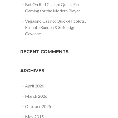
Bet On Red Casino: Quick‑Fire
Gaming for the Modern Player
Vegasino Casino: Quick‑Hit Slots,
Rasante Runden & Sofortige
Gewinne
RECENT COMMENTS
ARCHIVES
April 2026
March 2026
October 2025
May 2015