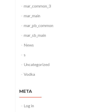
mar_common_3
mar_main
mar_pb_common
mar_sb_main
News
s
Uncategorized
Vodka
META
Log in